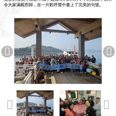
令大家滿載而歸，在一片歡呼聲中畫上了完美的句號。