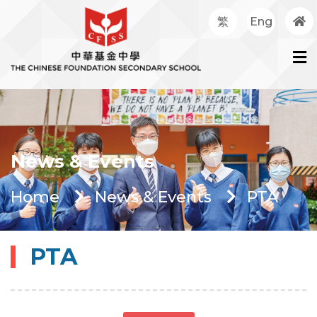
繁
Eng
News & Events
Home
News & Events
PTA
PTA