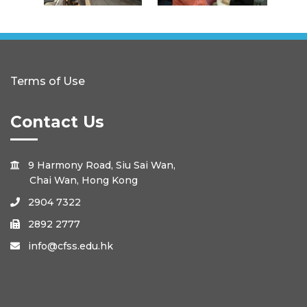
Terms of Use
Contact Us
9 Harmony Road, Siu Sai Wan,

Chai Wan, Hong Kong
2904 7322

2892 2777

info@cfss.edu.hk
