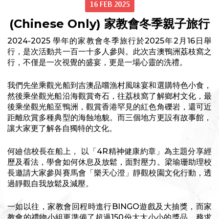
16 FEB 2025
(Chinese Only) 家教會冬季親子旅行
2024-2025 學年的家教會冬季旅行於2025年2月16日舉
行，是次活動共一百一十多人參與。此次吉澳鴨洲荔枝窩之
行，不僅是一次視覺的盛宴，更是一場心靈的洗禮。
我們先坐乘觀光船到吉澳品嚐漁村風味宴和選購特色小食，
然後乘坐觀光船沿海觀賞奇石，往荔枝窩了解鄉村文化，最
後乘坐觀光船至鴨洲，觀賞香港罕見的紅色角礫岩，還可近
距離欣賞多種典型的海蝕地貌。而三個地方更設有故事館，
讓大家更了解各自獨特的文化。
何廸信校長在船上， 以「4R精神健康約章」為主題分享經
歷及看法，學會如何休息及放鬆，面對壓力。梁瑜珊助理校
長邀請大家參與賽馬會「樂天心澄」靜觀校園文化行動，透
過靜觀自我放鬆及減壓。
一如以往，家教會回程時進行BINGO遊戲及大抽獎，而家
教會的禮物小組更準備了超過150份大大小小的獎品，務求