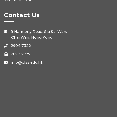
Contact Us
9 Harmony Road, Siu Sai Wan,

Chai Wan, Hong Kong
2904 7322

2892 2777

info@cfss.edu.hk
