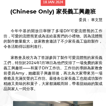
18 JAN 2024
(Chinese Only) 家長義工興趣班
委員： 車文慧
今年中基的開放日舉辦了多場DIY可愛流體熊的工作
坊，可愛的流體熊更成為送給嘉賓們的小禮物。因為流體熊
的製作數量龐大，故家教會邀請了不少家長義工協助製作，
令各活動得以順利進行。
家教會及校方為了答謝參與了製作可愛流體熊的家長義
工們，特別於2024年1月18日為他們安排了一場免費的家長
義工興趣班——和菓子DIY工作坊。工作坊的導師為家教會
前委員Amy，她繼親子興趣班後，再次為大家帶來另一場
療癒及充滿笑聲的工作坊。最後各位家長義工也能成功製作
精緻又美味的和菓子，大家都滿載而歸，帶着甜絲絲的製成
品與家人一同分享。