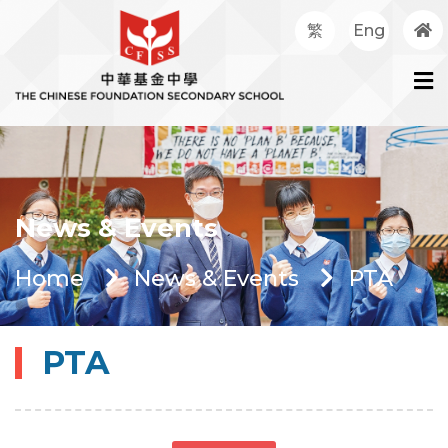
繁
Eng
News & Events
Home
News & Events
PTA
PTA