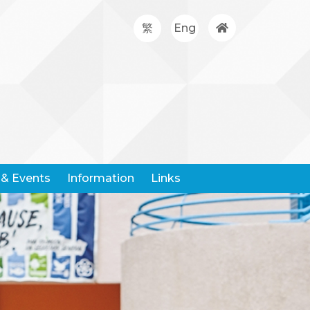
繁
Eng
& Events
Information
Links
Google Classroom
Hong Kong Community Weather Information Network
Hong Kong Education City
Hong Kong Examination And Assessment Authority
United Nations Children's Fund
Centre For Health Protection
Request For Leaving Certificates
Student Withdrawal Notice
Policy And Forms On Handling School Complaints