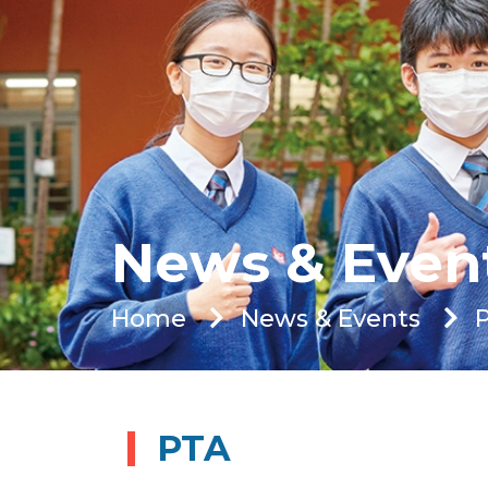
News & Even
Home
News & Events
PTA