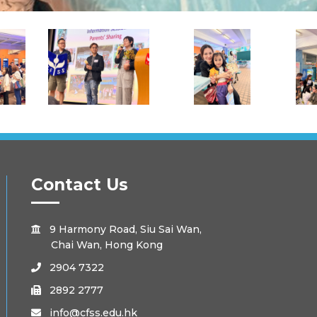
Contact Us
9 Harmony Road, Siu Sai Wan,

Chai Wan, Hong Kong
2904 7322

2892 2777

info@cfss.edu.hk
