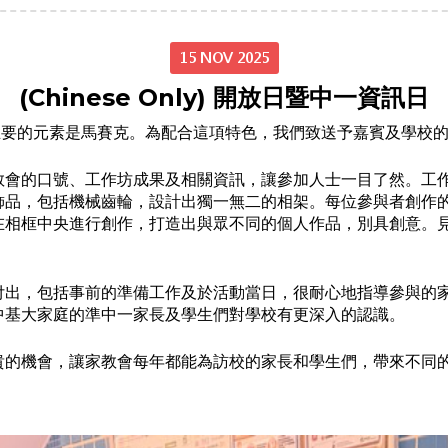
15 NOV 2025
(Chinese Only) 開放日暨中一資訊日
主要的元素是馬賽克。為配合這項特色，我們致送予嘉賓及學校
教會的口號、工作坊成果及相關資訊，讓參加人士一目了然。工
飾品，包括機械齒輪，設計出獨一無二的相架。每位參與者創作
在相框中央進行創作，打造出與眾不同的個人作品，別具創意。
付出，包括事前的準備工作及於活動當日，很耐心地指導參與的
中基大家庭的準中一家長及學生們對學校有更深入的認識。
貴的機會，讓家教會每年都能為訪校的家長和學生們，帶來不同