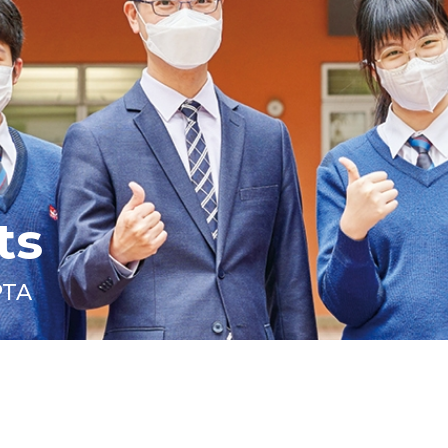
ts
PTA