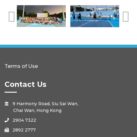
Terms of Use
Contact Us
9 Harmony Road, Siu Sai Wan,

Chai Wan, Hong Kong
2904 7322

2892 2777
