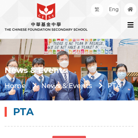
繁
Eng
News & Events
Home
News & Events
PTA
PTA