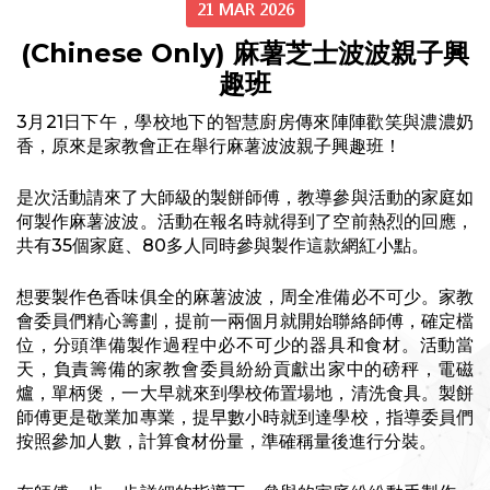
21 MAR 2026
(Chinese Only) 麻薯芝士波波親子興
趣班
3月21日下午，學校地下的智慧廚房傳來陣陣歡笑與濃濃奶
香，原來是家教會正在舉行麻薯波波親子興趣班！
是次活動請來了大師級的製餅師傅，教導參與活動的家庭如
何製作麻薯波波。活動在報名時就得到了空前熱烈的回應，
共有35個家庭、80多人同時參與製作這款網紅小點。
想要製作色香味俱全的麻薯波波，周全准備必不可少。家教
會委員們精心籌劃，提前一兩個月就開始聯絡師傅，確定檔
位，分頭準備製作過程中必不可少的器具和食材。活動當
天，負責籌備的家教會委員紛紛貢獻出家中的磅秤，電磁
爐，單柄煲，一大早就來到學校佈置場地，清洗食具。製餅
師傅更是敬業加專業，提早數小時就到達學校，指導委員們
按照參加人數，計算食材份量，準確稱量後進行分裝。