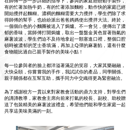
在師傅一步一步詳細的指導下，參與的家庭紛紛動手製作，
有的忙著加熱牛奶，有的忙著添加麵粉，動作快的家庭已經
開始攪拌起麵糊。濃稠的麵糊需要大力攪拌，學生們除了求
得師傅的幫手，也紛紛派出爸爸媽媽使出攪拌大法。終於，
一個個白色的小麵團被送入了焗爐。不一會兒，便傳出了濃
郁的香味，當師傅打開焗爐，取出一盤盤金黃色冒著熱氣的
麻薯波波，學生們迫不及待地拿起一顆塞進口裡，整個口腔
頓時被濃郁的芝士香填滿，再加上Q彈的麻薯餡，還有什麼
食物能比過自己親手製作的美味小點！
每一位參與者的臉上都洋溢著滿足的笑容，大家其樂融融，
大快朵頤，你嘗嘗我的手作，我試試你的產品，同學關係、
親子關係都在互幫互助，攜手同力中交織得更為緊密融洽。
為了感謝校方一貫以來對家教會活動的鼎力支持，對學生們
的譐譐教導，家教會主席向前來打氣的校長、副校、助校贈
送了包裝精美的麻薯波波禮盒，希望他們能和學生家庭一起
共享這美味美滿的一刻。