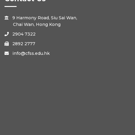
9 Harmony Road, Siu Sai Wan,

Chai Wan, Hong Kong
2904 7322

2892 2777

info@cfss.edu.hk
