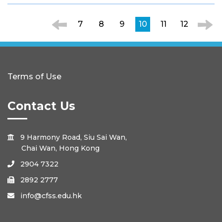
7
8
9
10
11
12
Terms of Use
Contact Us
9 Harmony Road, Siu Sai Wan,

Chai Wan, Hong Kong
2904 7322

2892 2777

info@cfss.edu.hk
