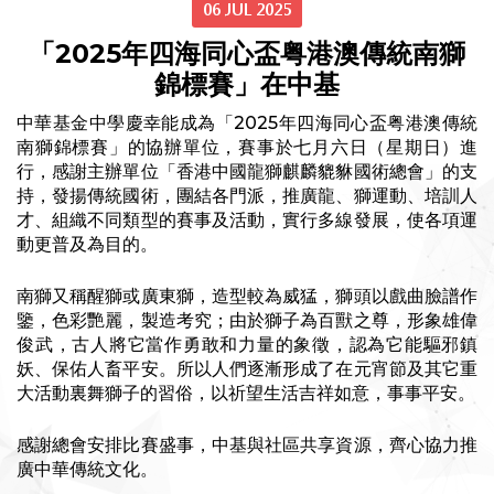
06 JUL 2025
「2025年四海同心盃粤港澳傳統南獅
錦標賽」在中基
中華基金中學慶幸能成為「2025年四海同心盃粤港澳傳統
南獅錦標賽」的協辦單位，賽事於七月六日（星期日）進
行，感謝主辦單位「香港中國龍獅麒麟貔貅國術總會」的支
持，發揚傳統國術，團結各門派，推廣龍、獅運動、培訓人
才、組織不同類型的賽事及活動，實行多線發展，使各項運
動更普及為目的。
南獅又稱醒獅或廣東獅，造型較為威猛，獅頭以戲曲臉譜作
鑒，色彩艷麗，製造考究；由於獅子為百獸之尊，形象雄偉
俊武，古人將它當作勇敢和力量的象徵，認為它能驅邪鎮
妖、保佑人畜平安。所以人們逐漸形成了在元宵節及其它重
大活動裏舞獅子的習俗，以祈望生活吉祥如意，事事平安。
感謝總會安排比賽盛事，中基與社區共享資源，齊心協力推
廣中華傳統文化。