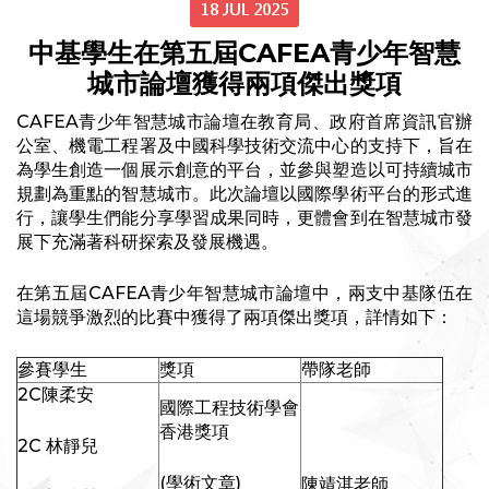
18 JUL 2025
中基學生在第五屆CAFEA青少年智慧
城市論壇獲得兩項傑出獎項
CAFEA青少年智慧城市論壇在教育局、政府首席資訊官辦
公室、機電工程署及中國科學技術交流中心的支持下，旨在
為學生創造一個展示創意的平台，並參與塑造以可持續城市
規劃為重點的智慧城市。此次論壇以國際學術平台的形式進
行，讓學生們能分享學習成果同時，更體會到在智慧城市發
展下充滿著科研探索及發展機遇。
在第五屆CAFEA青少年智慧城市論壇中，兩支中基隊伍在
這場競爭激烈的比賽中獲得了兩項傑出獎項，詳情如下：
參賽學生
獎項
帶隊老師
2C陳柔安
國際工程技術學會
香港獎項
2C 林靜兒
(學術文章)
陳靖淇老師