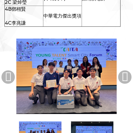
2C 梁焯瑩
4B鄧栩賢
中華電力傑出獎項
4C李兆謙