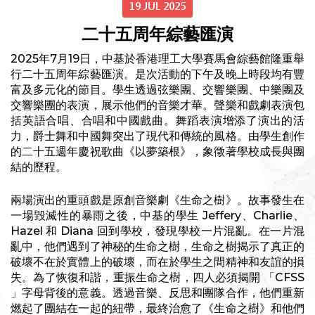
19 JUL 2025
二十五周年綜藝匯演
2025年7月19日，中基於香港理工大學賽馬會綜藝館隆重舉
行二十五周年綜藝匯演。是次活動的下午及晚上時段均有豐
富及多元化的節目。學生透過弦樂團、交響樂團、中樂團及
交響樂團的表演，展示他們的音樂才華。聲樂和戲劇表演包
括英語合唱、合唱和中國戲曲。舞蹈表演增添了演出的活
力，爵士舞和中國舞突出了現代和傳統的風格。由學生創作
的二十五週年慶祝歌曲《以夢築根》，象徵著學校成長與團
結的歷程。
兩場演出的重頭戲是原創音樂劇《生命之樹》。故事發生在
一場毀滅性的暴雨之後，中基的學生 Jeffery、Charlie、
Hazel 和 Diana 回到學校，發現學校一片混亂。在一片混
亂中，他們遇到了神秘的生命之樹，生命之樹揭示了真正的
破壞不在於實體上的破壞，而在於學生之間精神和友誼的損
失。為了恢復和諧，重振生命之樹，四人必須揭開 「CFSS
」字母背後的意義。透過音樂、反思和團隊合作，他們重新
燃起了團結在一起的紐帶，最終治愈了《生命之樹》和他們