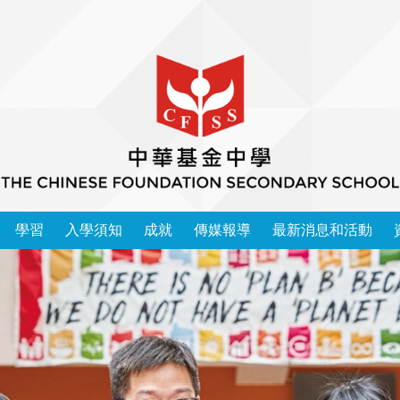
學習
入學須知
成就
傳媒報導
最新消息和活動
本校學習領域 2025-2026
中華基金中學家長教師會會章
運動精英成功入讀大學榜