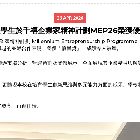
26 APR 2026
學生於千禧企業家精神計劃MEP26榮獲
劃 Millennium Entrepreneurship Progr
卓越的團隊合作表現，榮獲「優異獎」，成績令人鼓舞。
透過市場分析、營運策劃及簡報展示，全面展現其企業精神與解
，更體現本校在培育學生創新思維與多元能力方面的成果。學校
光發亮，再創佳績。