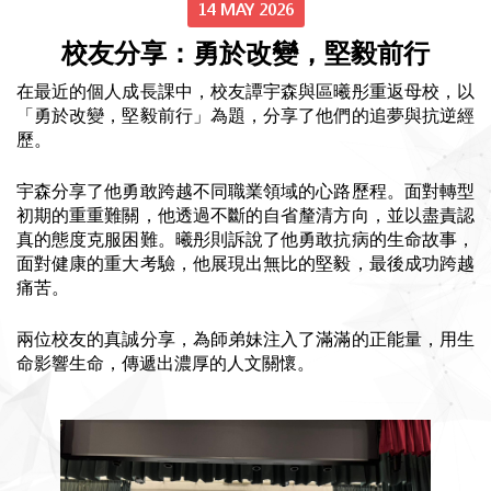
14 MAY 2026
校友分享：勇於改變，堅毅前行
在最近的個人成長課中，校友譚宇森與區曦彤重返母校，以
「勇於改變，堅毅前行」為題，分享了他們的追夢與抗逆經
歷。
宇森分享了他勇敢跨越不同職業領域的心路歷程。面對轉型
初期的重重難關，他透過不斷的自省釐清方向，並以盡責認
真的態度克服困難。曦彤則訴說了他勇敢抗病的生命故事，
面對健康的重大考驗，他展現出無比的堅毅，最後成功跨越
痛苦。
兩位校友的真誠分享，為師弟妹注入了滿滿的正能量，用生
命影響生命，傳遞出濃厚的人文關懷。