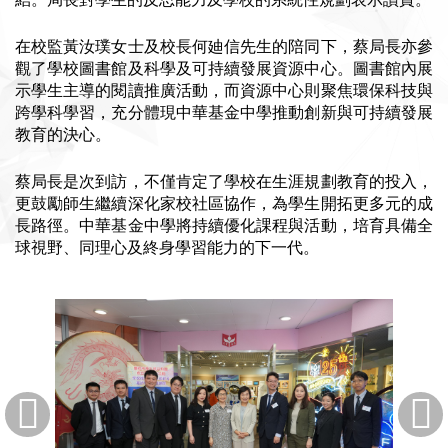
在校監黃汝璞女士及校長何廸信先生的陪同下，蔡局長亦參
觀了學校圖書館及科學及可持續發展資源中心。圖書館內展
示學生主導的閱讀推廣活動，而資源中心則聚焦環保科技與
跨學科學習，充分體現中華基金中學推動創新與可持續發展
教育的決心。
蔡局長是次到訪，不僅肯定了學校在生涯規劃教育的投入，
更鼓勵師生繼續深化家校社區協作，為學生開拓更多元的成
長路徑。中華基金中學將持續優化課程與活動，培育具備全
球視野、同理心及終身學習能力的下一代。