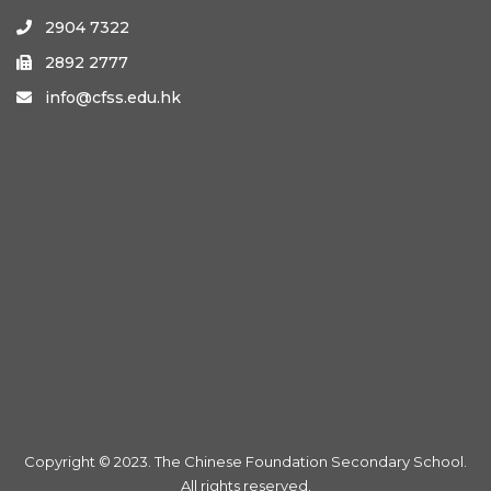
2904 7322

2892 2777

info@cfss.edu.hk

Copyright © 2023. The Chinese Foundation Secondary School.
All rights reserved.