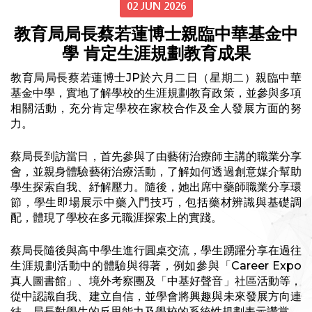
02 JUN 2026
教育局局長蔡若蓮博士親臨中華基金中
學 肯定生涯規劃教育成果
教育局局長蔡若蓮博士JP於六月二日（星期二）親臨中華
基金中學，實地了解學校的生涯規劃教育政策，並參與多項
相關活動，充分肯定學校在家校合作及全人發展方面的努
力。
蔡局長到訪當日，首先參與了由藝術治療師主講的職業分享
會，並親身體驗藝術治療活動，了解如何透過創意媒介幫助
學生探索自我、紓解壓力。隨後，她出席中藥師職業分享環
節，學生即場展示中藥入門技巧，包括藥材辨識與基礎調
配，體現了學校在多元職涯探索上的實踐。
蔡局長隨後與高中學生進行圓桌交流，學生踴躍分享在過往
生涯規劃活動中的體驗與得著，例如參與「Career Expo
真人圖書館」、境外考察團及「中基好聲音」社區活動等，
從中認識自我、建立自信，並學會將興趣與未來發展方向連
結。局長對學生的反思能力及學校的系統性規劃表示讚賞。