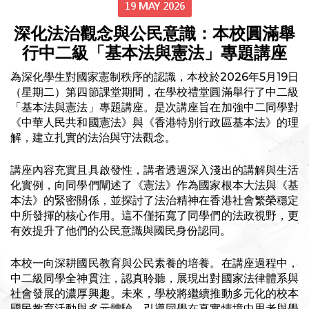
19 MAY 2026
深化法治觀念與公民意識：本校圓滿舉
行中二級「基本法與憲法」專題講座
為深化學生對國家憲制秩序的認識，本校於2026年5月19日
（星期二）第四節課堂期間，在學校禮堂圓滿舉行了中二級
「基本法與憲法」專題講座。是次講座旨在加強中二同學對
《中華人民共和國憲法》與《香港特別行政區基本法》的理
解，建立扎實的法治與守法觀念。
講座內容充實且具啟發性，講者透過深入淺出的講解與生活
化實例，向同學們闡述了《憲法》作為國家根本大法與《基
本法》的緊密關係，並探討了法治精神在香港社會繁榮穩定
中所發揮的核心作用。這不僅拓寬了同學們的法政視野，更
有效提升了他們的公民意識與國民身份認同。
本校一向深耕國民教育與公民素養的培養。在講座過程中，
中二級同學全神貫注，認真聆聽，展現出對國家法律體系與
社會發展的濃厚興趣。未來，學校將繼續推動多元化的校本
國民教育活動與多元體驗，引導同學在真實情境中思考與學