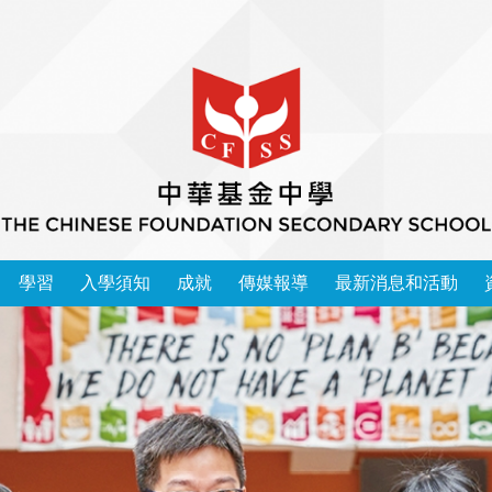
學習
入學須知
成就
傳媒報導
最新消息和活動
本校學習領域 2025-2026
中華基金中學家長教師會會章
運動精英成功入讀大學榜