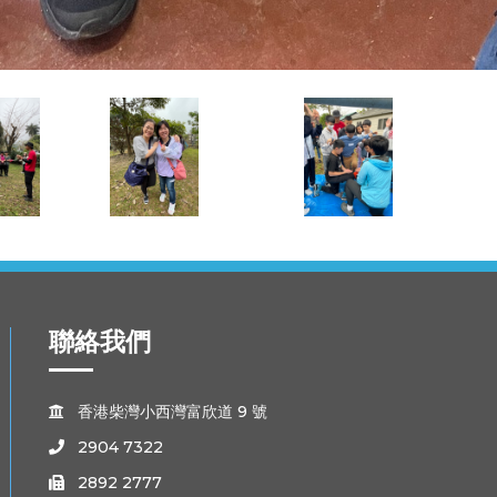
聯絡我們
香港柴灣小西灣富欣道 9 號

2904 7322

2892 2777
