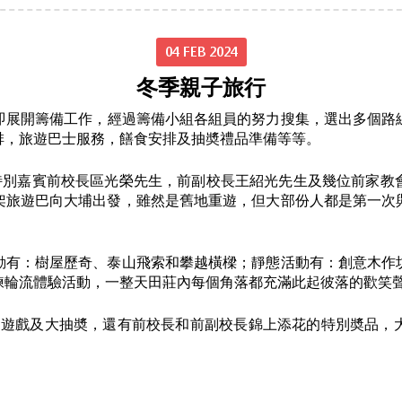
04 FEB 2024
冬季親子旅行
即展開籌備工作，經過籌備小組各組員的努力搜集，選出多個路
排，旅遊巴士服務，饍食安排及抽奬禮品準備等等。
括特別嘉賓前校長區光榮先生，前副校長王紹光先生及幾位前家教
架旅遊巴向大埔出發，雖然是舊地重遊，但大部份人都是第一次
動有：樹屋歷奇、泰山飛索和攀越橫樑；靜態活動有：創意木作
練輪流體驗活動，一整天田莊內每個角落都充滿此起彼落的歡笑
GO遊戲及大抽奬，還有前校長和前副校長錦上添花的特別奬品，