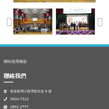
網站使用條款
聯絡我們
香港柴灣小西灣富欣道 9 號

2904 7322

2892 2777
