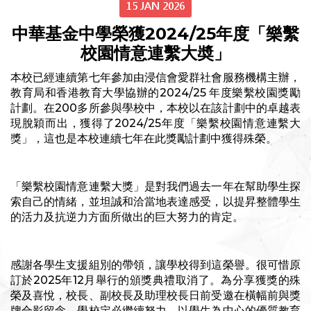
15 JAN 2026
中華基金中學榮獲2024/25年度「樂繫
校園情意連繫大奬」
本校已經連續第七年參加由浸信會愛群社會服務機構主辦，
教育局和香港教育大學協辦的2024/25 年度樂繫校園獎勵
計劃。在200多所參與學校中，本校以在該計劃中的卓越表
現脫穎而出，獲得了2024/25年度「樂繫校園情意連繫大
獎」，這也是本校連續七年在此獎勵計劃中獲得殊榮。
「樂繫校園情意連繫大獎」是對我們過去一年在幫助學生探
索自己的情緒，並坦誠和洽當地表達感受，以提昇整體學生
的活力及抗逆力方面所做出的巨大努力的肯定。
感謝各學生支援組別的帶領，讓學校得到這榮譽。很可惜原
訂於2025年12月舉行的頒獎典禮取消了。為分享獲獎的殊
榮及喜悅，校長、副校長及助理校長日前受邀在橫幅前與獎
牌合影留念。學校定必繼續努力，以學生為中心的優質教育