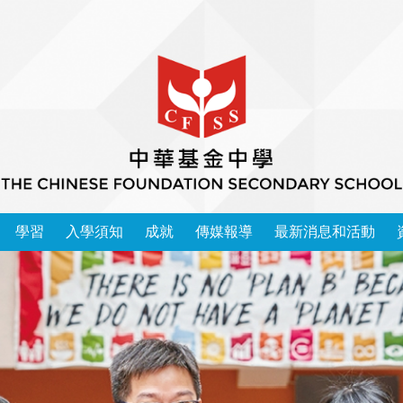
學習
入學須知
成就
傳媒報導
最新消息和活動
本校學習領域 2025-2026
中華基金中學家長教師會會章
運動精英成功入讀大學榜