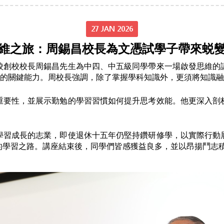
27 JAN 2026
維之旅：周錫昌校長為文憑試學子帶來蜕
校創校校長周錫昌先生為中四、中五級同學帶來一場啟發思維的
需的關鍵能力。周校長強調，除了掌握學科知識外，更須將知識
重要性，並展示勤勉的學習習慣如何提升思考效能。他更深入剖
學習成長的志業，即使退休十五年仍堅持鑽研修學，以實際行動
的學習之路。講座結束後，同學們皆感獲益良多，並以昂揚鬥志