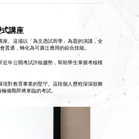
變式講座
講座。這場以「為文憑試而學」為題的演講，全
融會貫通，轉化為可廣泛應用的綜合技能。
析近年公開考試評核趨勢，幫助學生掌握考核模
展現對教育事業的堅守。這段個人歷程深深鼓舞
積極備戰即將來臨的考試。