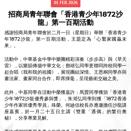
01 FEB 2026
招商局青年聯會「香港青少年1872沙
龍」第一百期活動
感謝招商局青年聯會於二月一日（星期日）舉辦「香港青少
年1872沙龍」第一百期活動，主題定為「心繫家國贏未
來」。
活動中，中華基金中學中樂團精彩演奏《步步高》與《旱天
雷》，以樂韻傳揚中華文化；鄧靖弘同學更聯同跨校同學一
起合唱《我和我的祖國》，展現團結深情。王恩桐同學亦與
書法家、畫家同台合作，即席揮毫，呈現藝術交融之美。
此外，中基同學在活動中榮獲嘉許：馬贇同學獲頒「香港青
少年1872沙龍優秀參與獎」，朱澔弘同學則獲「1872香港
少年作家班優秀學員」殊榮。何廸信校長亦應邀擔任沙龍講
座嘉賓，於一月二十五日主講《雙重「遇偶」的繁衍奧
秘》，分享專業見解。