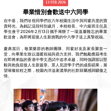
13 FEB 2026
畢業惜別會歡送中六同學
在中基，我們珍視同學們在六年校園生活中與同窗共度的寶
貴時光。為銘記這段特別歲月，本校校長、中六級班主任及
學生會于2026年2月13日攜手籌辦了一場溫馨難忘的畢業
歡送會，為即將迎接人生新挑戰的中六學子送上真摯祝福。
慶典當日，敬業樂群的教師團隊、同窗好友及家長聚首一
堂，向畢業生致以溫暖祝福與鼎力支持。我們勉勵應屆考生
在即將來臨的香港中學文憑試中追求卓越，同時強調當以堅
毅與抱負迎接人生新篇章。眾人見證學子們的成長碩果，展
望璀璨前程之際，校園內洋溢著濃厚的社群歸屬感與驕傲之
情。