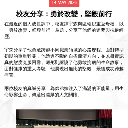
14 MAY 2026
校友分享：勇於改變，堅毅前行
在最近的個人成長課中，校友譚宇森與區曦彤重返母校，以
「勇於改變，堅毅前行」為題，分享了他們的追夢與抗逆經
歷。
宇森分享了他勇敢跨越不同職業領域的心路歷程。面對轉型
初期的重重難關，他透過不斷的自省釐清方向，並以盡責認
真的態度克服困難。曦彤則訴說了他勇敢抗病的生命故事，
面對健康的重大考驗，他展現出無比的堅毅，最後成功跨越
痛苦。
兩位校友的真誠分享，為師弟妹注入了滿滿的正能量，用生
命影響生命，傳遞出濃厚的人文關懷。