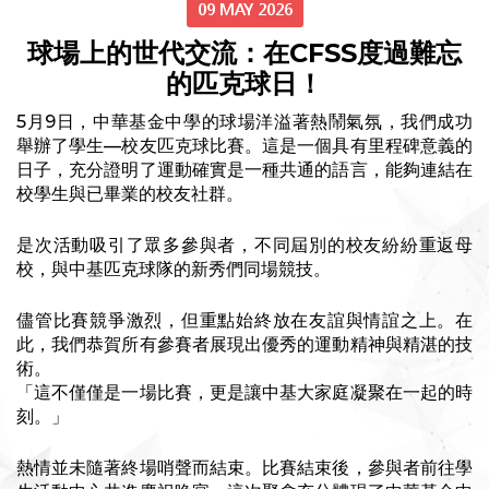
09 MAY 2026
球場上的世代交流：在CFSS度過難忘
的匹克球日！
5月9日，中華基金中學的球場洋溢著熱鬧氣氛，我們成功
舉辦了學生—校友匹克球比賽。這是一個具有里程碑意義的
日子，充分證明了運動確實是一種共通的語言，能夠連結在
校學生與已畢業的校友社群。
是次活動吸引了眾多參與者，不同屆別的校友紛紛重返母
校，與中基匹克球隊的新秀們同場競技。
儘管比賽競爭激烈，但重點始終放在友誼與情誼之上。在
此，我們恭賀所有參賽者展現出優秀的運動精神與精湛的技
術。
「這不僅僅是一場比賽，更是讓中基大家庭凝聚在一起的時
刻。」
熱情並未隨著終場哨聲而結束。比賽結束後，參與者前往學