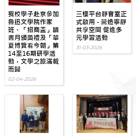
我校學子赴京參加
三樓平台靜音室正
魯迅文學院作家
式啟用 - 營造寧靜
班、「招商盃」讀
共享空間 促進多
書月頒獎禮及「華
元學習活動
夏博覽看今朝」第
31-03-2026
14至16期研學活
動，文學之旅滿載
而歸
02-04-2026