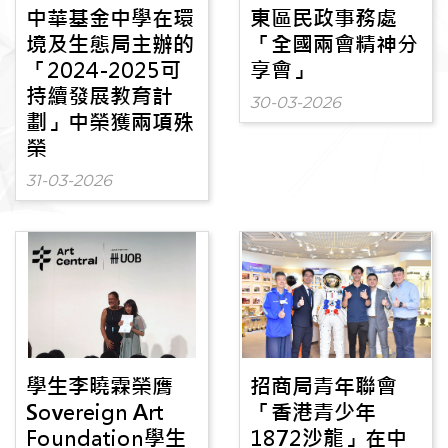
中華基金中學在環
東區民政事務處
境及生態局主辦的
「全國兩會精神分
「2024-2025可
享會」
持續發展教育計
30-03-2026
劃」中榮獲兩項殊
榮
31-03-2026
學生李曉霖榮膺
招商局青年聯會
Sovereign Art
「香港青少年
Foundation學生
1872沙龍」在中