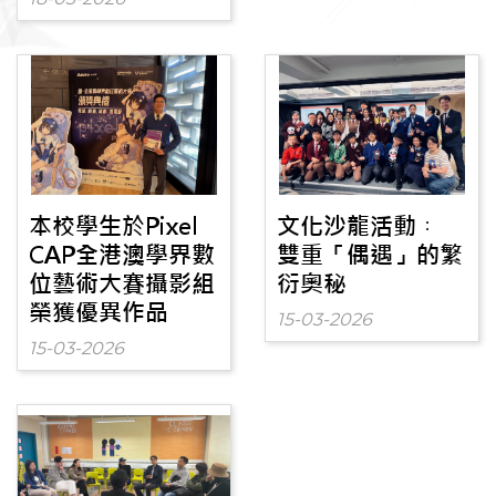
本校學生於Pixel
文化沙龍活動︰
CAP全港澳學界數
雙重「偶遇」的繁
位藝術大賽攝影組
衍奧秘
榮獲優異作品
15-03-2026
15-03-2026