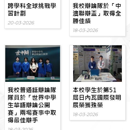
跨學科全球挑戰學
我校辯論隊於「中
習計劃
澳聯辯盃」取得全
勝佳績
20-03-2026
18-03-2026
我校普通話辯論隊
本校學生於第51
隊員於「世界中學
屆日內瓦國際發明
生華語辯論公開
展榮獲殊榮
賽」兩場賽事中取
18-03-2026
得最佳辯手
18-03-2026