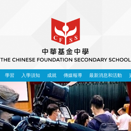
學習
入學須知
成就
傳媒報導
最新消息和活動
本校學習領域 2025-2026
中華基金中學家長教師會會章
運動精英成功入讀大學榜