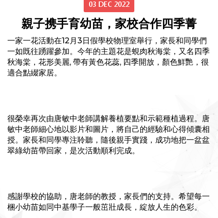
03 DEC 2022
親子携手育幼苗，家校合作四季菁
一家一花活動在12月3日假學校物理室舉行，家長和同學們
一如既往踴躍參加。今年的主題花是蜆肉秋海棠，又名四季
秋海棠，花形美麗, 帶有黃色花蕊, 四季開放，顏色鮮艷，很
適合點綴家居。
很榮幸再次由唐敏中老師講解養植要點和示範種植過程。唐
敏中老師細心地以影片和圖片，將自己的經驗和心得傾囊相
授。家長和同學專注聆聽，隨後親手實踐，成功地把一盆盆
翠綠幼苗帶回家，是次活動順利完成。
感謝學校的協助，唐老師的教授，家長們的支持。希望每一
梱小幼苗如同中基學子一般茁壯成長，綻放人生的色彩。