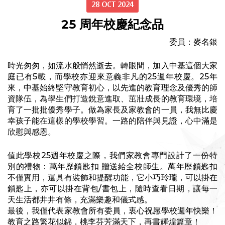
28 OCT 2024
25 周年校慶紀念品
委員：麥名銀
時光匆匆，如流水般悄然逝去。轉眼間，加入中基這個大家
庭已有5載，而學校亦迎來意義非凡的25週年校慶。25年
來，中基始終堅守教育初心，以先進的教育理念及優秀的師
資隊伍，為學生們打造銳意進取、茁壯成長的教育環境，培
育了一批批優秀學子。做為家長及家教會的一員，我無比慶
幸孩子能在這樣的學校學習。一路的陪伴與見證，心中滿是
欣慰與感恩。
值此學校25週年校慶之際，我們家教會專門設計了一份特
別的禮物：萬年歷鎖匙扣 贈送給全校師生。萬年歷鎖匙扣
不僅實用，還具有裝飾和提醒功能，它小巧玲瓏，可以掛在
鎖匙上，亦可以掛在背包/書包上，隨時查看日期，讓每一
天生活都井井有條，充滿樂趣和儀式感。
最後，我僅代表家教會所有委員，衷心祝愿學校週年快樂！
教育之路繁花似錦，桃李芬芳滿天下，再書輝煌篇章！