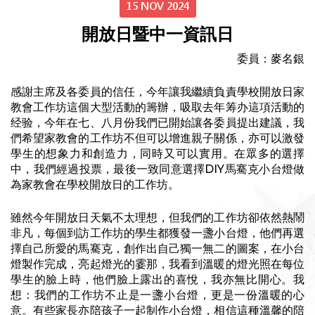
15 NOV 2024
開放日暨中一資訊日
委員：麥名銀
感謝主席及各委員的信任，今年讓我繼續負責學校開放日家
教會工作坊這個大型活動的籌辦，吸取去年筹办這項活動的
经验，今年在七、八月份我們已開始讓各委員提出建議，我
們希望家教會的工作坊不但可以增進親子關係，亦可以激發
學生的想象力和創造力，同時又可以實用。在眾多的選擇
中，我們經過投票，最後一致同意選擇DIY馬騫克小台燈做
為家教會在學校開放日的工作坊。
雖然今年開放日天氣不太理想，但我們的工作坊卻依然熱鬧
非凡，每個到訪工作坊的學生都獲發一盞小台燈，他們再選
擇自己所愛的馬騫克，創作出自己獨一無二的圖案，在小台
燈製作完成，亮起燈光的霎那，我看到溫暖的燈光照在每位
學生的臉上時，他們臉上露出的喜悅，我亦無比開心。我
想：我們的工作坊不止是一盞小台燈，更是一份溫暖的心
意。有些家長亦陪孩子一起制作小台燈，相信這種溫馨的陪