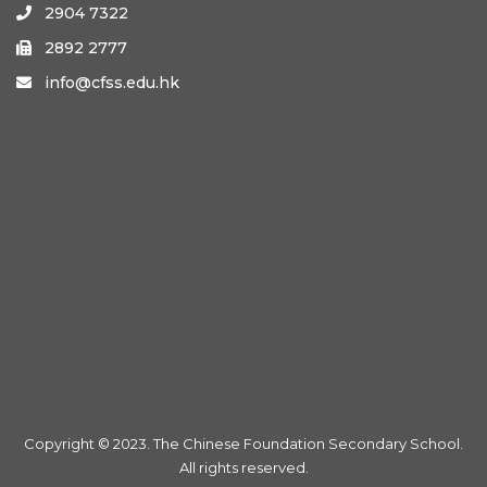
2904 7322

2892 2777

info@cfss.edu.hk

Copyright © 2023. The Chinese Foundation Secondary School.
All rights reserved.