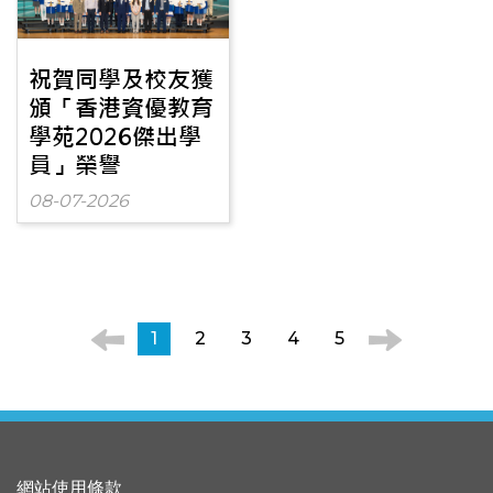
祝賀同學及校友獲
頒「香港資優教育
學苑2026傑出學
員」榮譽
08-07-2026
1
2
3
4
5
網站使用條款