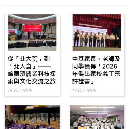
從「北大荒」到
中基家長、老師及
「北大倉」——
同學獲得「2026
哈爾濱農業科技探
年傑出家校義工嘉
索與文化交流之旅
許證書」
19-07-2026
17-07-2026