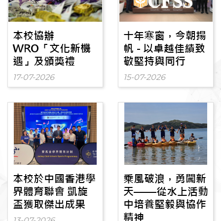
本校協辦
十年寒窗，今朝揚
WRO「文化新機
帆 - 以卓越佳績致
遇」及頒獎禮
敬堅持與同行
17-07-2026
15-07-2026
本校於中國香港學
乘風破浪，勇闖新
界體育聯會 凱旋
天——從水上活動
盃獲取傑出成果
中培養堅毅與協作
精神
13-07-2026