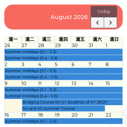
today
August 2026
週一
週二
週三
週四
週五
週六
週日
26
27
28
29
30
31
1
Summer Holidays (S.1 - S.3)
Summer Holidays (S.4 - S.5)
2
3
4
5
6
7
8
Summer Holidays (S.1 - S.3)
Summer Holidays (S.4 - S.5)
9
10
11
12
13
14
15
Summer Holidays (S.1 - S.3)
Summer Holidays (S.4 - S.5)
Bridging Course for S.1 students of SY 26/27
S4 and S5 Summer Tutorial
16
17
18
19
20
21
22
Summer Holidays (S.1 - S.3)