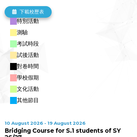
Summer Holidays (S.4 - S.5)
Bridging Course for S.1 students of SY 26/27
S.5 Mass Test (Elec
下載校歷表
23
24
25
26
27
28
29
特別活動
Summer Holidays (S.1 - S.3)
Summer Holidays (S.4 - S.5)
測驗
S.5 Mass Test (Elective subjects)
30
31
1
2
3
4
5
考試時段
Summer Holidays (S.1 - S.3)
試後活動
Summer Holidays (S.4 - S.5)
S.5 Mass Test (Elective subjects)
對卷時間
學校假期
文化活動
其他節目
10 August 2026 - 19 August 2026
Bridging Course for S.1 students of SY