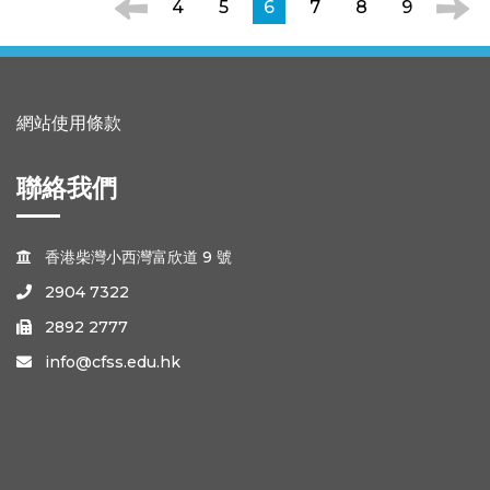
4
5
6
7
8
9
網站使用條款
聯絡我們
香港柴灣小西灣富欣道 9 號

2904 7322

2892 2777

info@cfss.edu.hk
