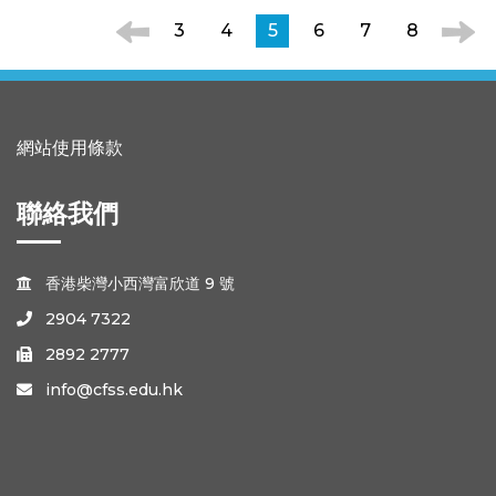
3
4
5
6
7
8
網站使用條款
聯絡我們
香港柴灣小西灣富欣道 9 號

2904 7322

2892 2777

info@cfss.edu.hk
